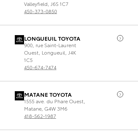
Valleyfield
,
J6S 1C7
450-373-0850
LONGUEUIL TOYOTA
900, rue Saint-Laurent
Ouest
,
Longueuil
,
J4K
1C5
450-674-7474
MATANE TOYOTA
1555 ave. du Phare Ouest
,
Matane
,
G4W 3M6
418-562-1987