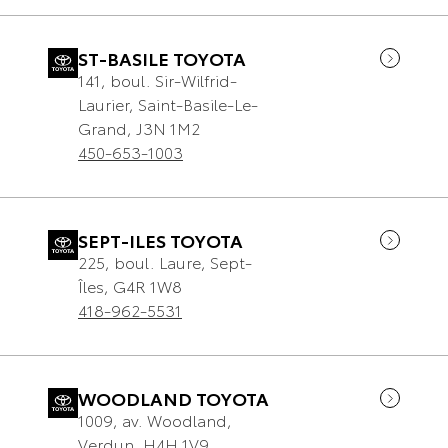
ST-BASILE TOYOTA
141, boul. Sir-Wilfrid-
Laurier
,
Saint-Basile-Le-
Grand
,
J3N 1M2
450-653-1003
SEPT-ILES TOYOTA
225, boul. Laure
,
Sept-
Îles
,
G4R 1W8
418-962-5531
WOODLAND TOYOTA
1009, av. Woodland
,
Verdun
,
H4H 1V9