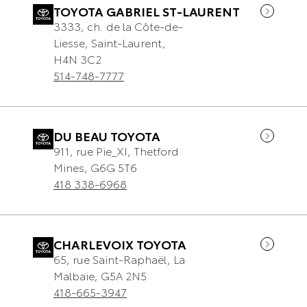
TOYOTA GABRIEL ST-LAURENT
3333, ch. de la Côte-de-
Liesse
,
Saint-Laurent
,
H4N 3C2
514-748-7777
DU BEAU TOYOTA
911, rue Pie_XI
,
Thetford
Mines
,
G6G 5T6
418 338-6968
CHARLEVOIX TOYOTA
65, rue Saint-Raphaël
,
La
Malbaie
,
G5A 2N5
418-665-3947