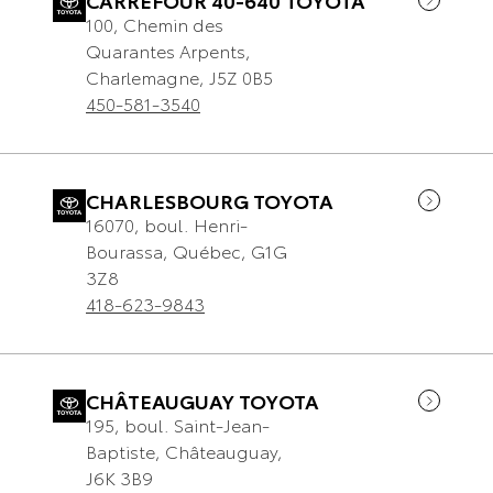
CARREFOUR 40-640 TOYOTA
100, Chemin des
Quarantes Arpents
,
Charlemagne
,
J5Z 0B5
450-581-3540
CHARLESBOURG TOYOTA
16070, boul. Henri-
Bourassa
,
Québec
,
G1G
3Z8
418-623-9843
CHÂTEAUGUAY TOYOTA
195, boul. Saint-Jean-
Baptiste
,
Châteauguay
,
J6K 3B9