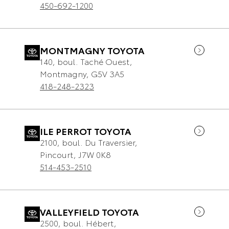
450-692-1200
MONTMAGNY TOYOTA
140, boul. Taché Ouest
,
Montmagny
,
G5V 3A5
418-248-2323
ILE PERROT TOYOTA
2100, boul. Du Traversier
,
Pincourt
,
J7W 0K8
514-453-2510
VALLEYFIELD TOYOTA
2500, boul. Hébert
,