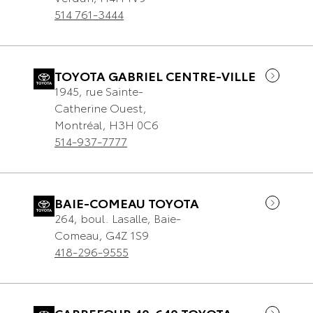
514 761-3444
TOYOTA GABRIEL CENTRE-VILLE
1945, rue Sainte-
Catherine Ouest
,
Montréal
,
H3H 0C6
514-937-7777
BAIE-COMEAU TOYOTA
264, boul. Lasalle
,
Baie-
Comeau
,
G4Z 1S9
418-296-9555