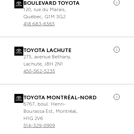
BOULEVARD TOYOTA
120, rue du Marais
,
Québec
,
G1M 3G2
418 683-6565
TOYOTA LACHUTE
275, avenue Bethany
,
Lachute
,
J8H 2N1
450-562-5235
TOYOTA MONTRÉAL-NORD
6767, boul. Henri-
Bourassa Est
,
Montréal
,
H1G 2V6
514-329-0909